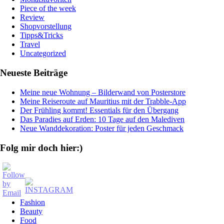
Piece of the week
Review
Shopvorstellung
Tipps&Tricks
Travel
Uncategorized
Neueste Beiträge
Meine neue Wohnung – Bilderwand von Posterstore
Meine Reiseroute auf Mauritius mit der Trabble-App
Der Frühling kommt! Essentials für den Übergang
Das Paradies auf Erden: 10 Tage auf den Malediven
Neue Wanddekoration: Poster für jeden Geschmack
Folg mir doch hier:)
Footer
Fashion
Beauty
navigation
Food