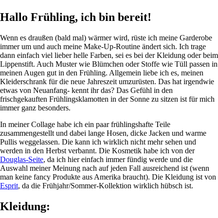
Hallo Frühling, ich bin bereit!
Wenn es draußen (bald mal) wärmer wird, rüste ich meine Garderobe
immer um und auch meine Make-Up-Routine ändert sich. Ich trage
dann einfach viel lieber helle Farben, sei es bei der Kleidung oder beim
Lippenstift. Auch Muster wie Blümchen oder Stoffe wie Tüll passen in
meinen Augen gut in den Frühling. Allgemein liebe ich es, meinen
Kleiderschrank für die neue Jahreszeit umzurüsten. Das hat irgendwie
etwas von Neuanfang- kennt ihr das? Das Gefühl in den
frischgekauften Frühlingsklamotten in der Sonne zu sitzen ist für mich
immer ganz besonders.
In meiner Collage habe ich ein paar frühlingshafte Teile
zusammengestellt und dabei lange Hosen, dicke Jacken und warme
Pullis weggelassen. Die kann ich wirklich nicht mehr sehen und
werden in den Herbst verbannt. Die Kosmetik habe ich von der
Douglas-Seite
, da ich hier einfach immer fündig werde und die
Auswahl meiner Meinung nach auf jeden Fall ausreichend ist (wenn
man keine fancy Produkte aus Amerika braucht). Die Kleidung ist von
Esprit
, da die Frühjahr/Sommer-Kollektion wirklich hübsch ist.
Kleidung: