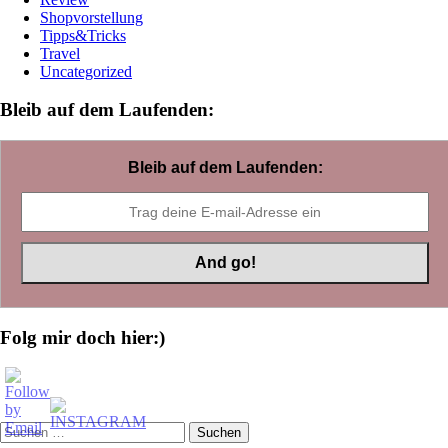
Shopvorstellung
Tipps&Tricks
Travel
Uncategorized
Bleib auf dem Laufenden:
Bleib auf dem Laufenden:
Folg mir doch hier:)
Suchen
nach: