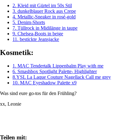
2. Kleid mit Gürtel im 50s Stil
3. dunkelblauer Rock aus Crepe
4. Metallic-Sneaker in rosé-gold
5. Denim-Shorts
7. Tüllrock in Midilänge in taupe
9. Chelsea-Boots in beige
11. bestickte Jeansjacke
Kosmetik:
1. MAC Tendertalk Lippenbalm Play with me
6.
Smashbox Spotlight Palette- Highlighter
8.YSL La Laque Couture Nagellack Call me grey
10. MAC Eyeshadow Palette x9
Was sind eure go-tos für den Frühling?
xx, Leonie
Teilen mit: