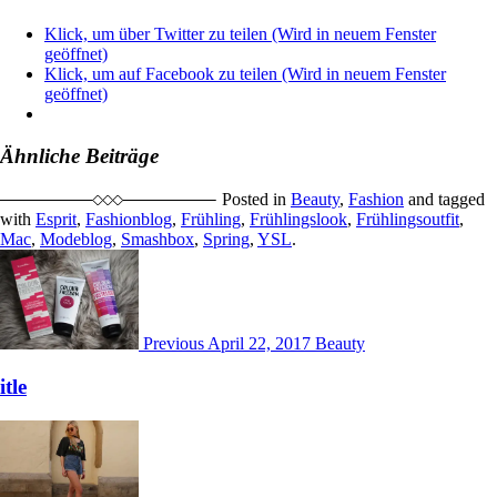
Klick, um über Twitter zu teilen (Wird in neuem Fenster
geöffnet)
Klick, um auf Facebook zu teilen (Wird in neuem Fenster
geöffnet)
Ähnliche Beiträge
Posted in
Beauty
,
Fashion
and tagged
with
Esprit
,
Fashionblog
,
Frühling
,
Frühlingslook
,
Frühlingsoutfit
,
Mac
,
Modeblog
,
Smashbox
,
Spring
,
YSL
.
Post
navigation
Previous
April 22, 2017
Beauty
itle