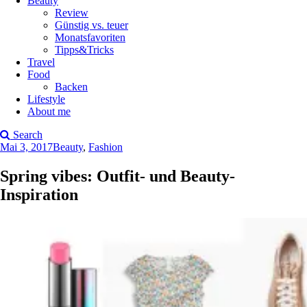
Beauty
Review
Günstig vs. teuer
Monatsfavoriten
Tipps&Tricks
Travel
Food
Backen
Lifestyle
About me
Search
Mai 3, 2017
Beauty
,
Fashion
Spring vibes: Outfit- und Beauty-
Inspiration