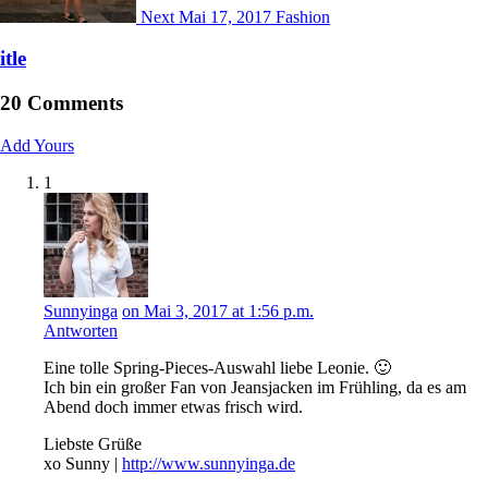
Next
Mai 17, 2017
Fashion
itle
20 Comments
Add Yours
1
Sunnyinga
on Mai 3, 2017 at 1:56 p.m.
Antworten
Eine tolle Spring-Pieces-Auswahl liebe Leonie. 🙂
Ich bin ein großer Fan von Jeansjacken im Frühling, da es am
Abend doch immer etwas frisch wird.
Liebste Grüße
xo Sunny |
http://www.sunnyinga.de