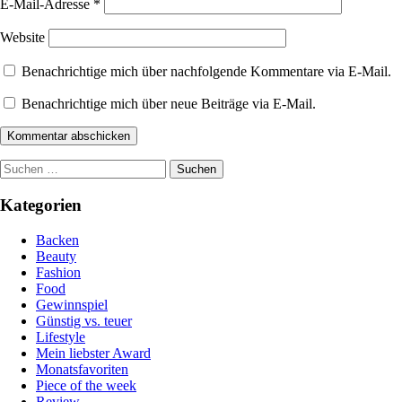
E-Mail-Adresse
*
Website
Benachrichtige mich über nachfolgende Kommentare via E-Mail.
Benachrichtige mich über neue Beiträge via E-Mail.
Suchen
nach:
Kategorien
Backen
Beauty
Fashion
Food
Gewinnspiel
Günstig vs. teuer
Lifestyle
Mein liebster Award
Monatsfavoriten
Piece of the week
Review