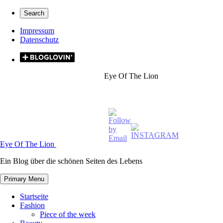
Skip
Secondary
Search
to
left
content
Impressum
navigation
Datenschutz
Secondary
right
Eye Of The Lion
navigation
Eye Of The Lion
Ein Blog über die schönen Seiten des Lebens
Primary Menu
Startseite
Fashion
Piece of the week