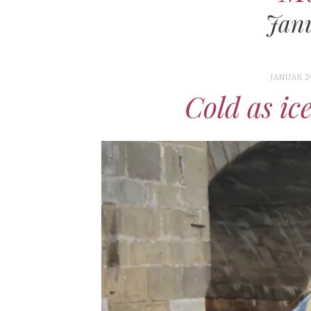
Janu
JANUAR 29
Cold as ic