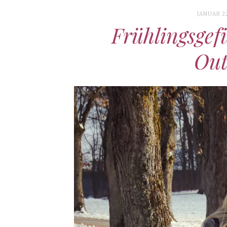
JANUAR 22
Frühlingsgef
Out