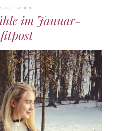
, 2017
FASHION
ühle im Januar-
fitpost