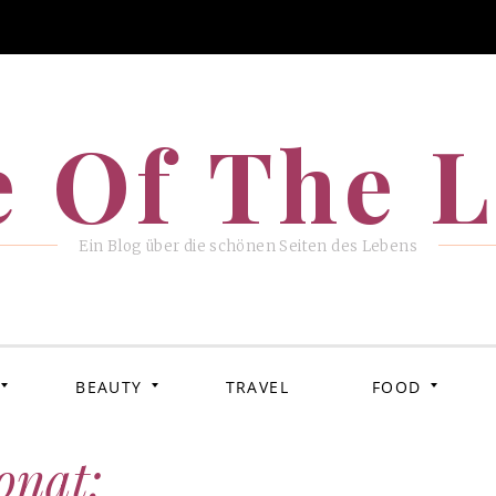
e Of The L
Ein Blog über die schönen Seiten des Lebens
BEAUTY
TRAVEL
FOOD
onat: