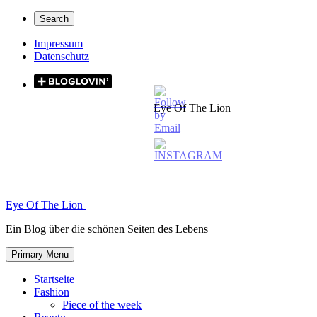
Skip
Secondary
Search
to
left
content
Impressum
navigation
Datenschutz
Secondary
right
Eye Of The Lion
navigation
Eye Of The Lion
Ein Blog über die schönen Seiten des Lebens
Primary Menu
Startseite
Fashion
Piece of the week