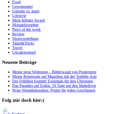
Food
Gewinnspiel
Günstig vs. teuer
Lifestyle
Mein liebster Award
Monatsfavoriten
Piece of the week
Review
Shopvorstellung
Tipps&Tricks
Travel
Uncategorized
Neueste Beiträge
Meine neue Wohnung – Bilderwand von Posterstore
Meine Reiseroute auf Mauritius mit der Trabble-App
Der Frühling kommt! Essentials für den Übergang
Das Paradies auf Erden: 10 Tage auf den Malediven
Neue Wanddekoration: Poster für jeden Geschmack
Folg mir doch hier:)