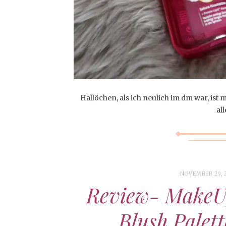
Hallöchen, als ich neulich im dm war, ist 
al
NOVEMBER 29, 
Review- MakeUp
Blush Palet