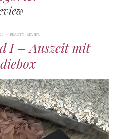
eview
020
BEAUTY
,
REVIEW
d I – Auszeit mit
diebox