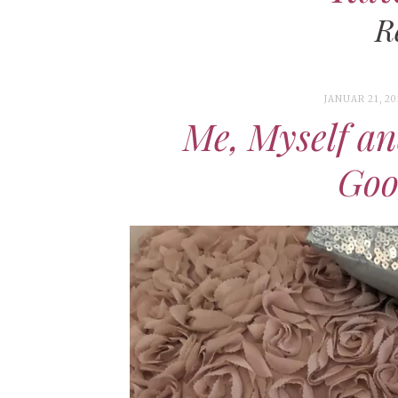
R
JANUAR 21, 2
Me, Myself an
Goo