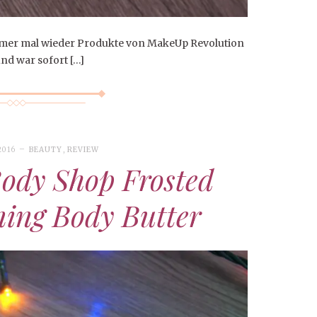
immer mal wieder Produkte von MakeUp Revolution
nd war sofort […]
2016
BEAUTY
,
REVIEW
ody Shop Frosted
ning Body Butter