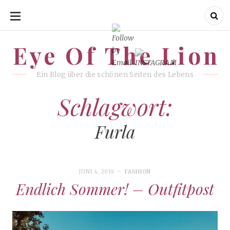
SKIP
TO
CONTENT
Eye Of The Lion
Eye Of The Lion
Ein Blog über die schönen Seiten des Lebens
Schlagwort:
Furla
JUNI 4, 2019
FASHION
Endlich Sommer! – Outfitpost