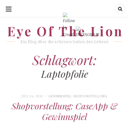
SKIP
TO
CONTENT
Eye Of The Lion
Eye Of The Lion
Ein Blog über die schönen Seiten des Lebens
Schlagwort:
Laptopfolie
JULI 24, 2016
GEWINNSPIEL
,
SHOPVORSTELLUNG
Shopvorstellung: CaseApp &
Gewinnspiel