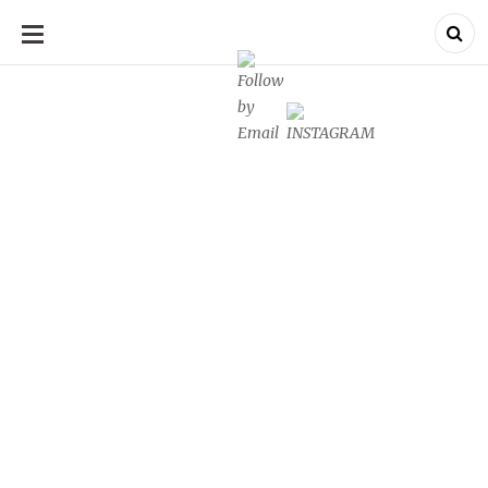
SKIP
TO
CONTENT
Ein Blog über die schönen Seiten des Lebens