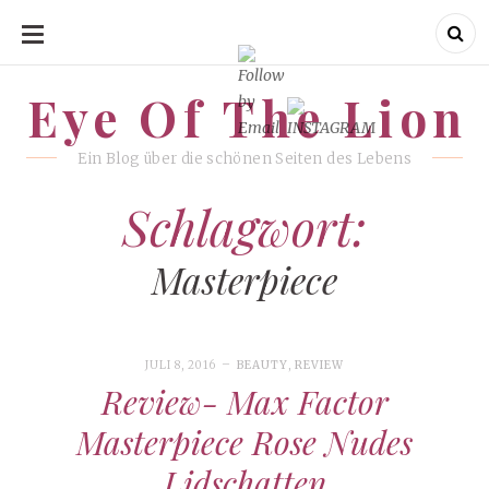
SKIP
TO
CONTENT
Eye Of The Lion
Eye Of The Lion
Ein Blog über die schönen Seiten des Lebens
Schlagwort:
Masterpiece
JULI 8, 2016
BEAUTY
,
REVIEW
Review- Max Factor
Masterpiece Rose Nudes
Lidschatten